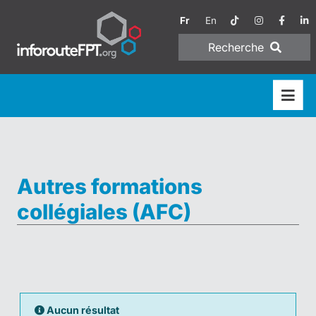
Fr
En
Recherche
Autres formations
collégiales (AFC)
Aucun résultat