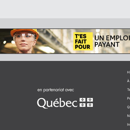
H
À
T
P
Q
N
In