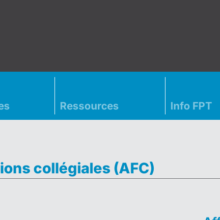
es
Ressources
Info FPT
ions collégiales (AFC)