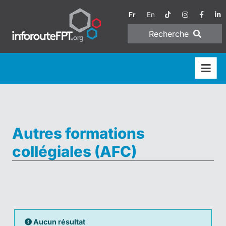
Fr
En
Recherche
Autres formations
collégiales (AFC)
Aucun résultat