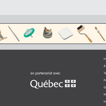
H
À
T
P
Q
N
In