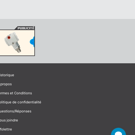
istorique
 propos
ermes et Conditions
olitique de confidentialité
uestions/Réponses
ous joindre
folettre