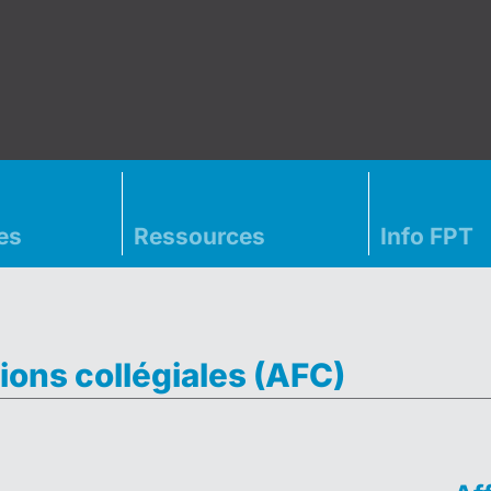
es
Ressources
Info FPT
ions collégiales (AFC)