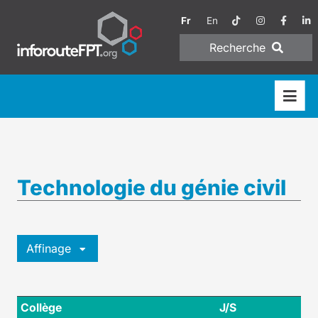
Fr
En
Recherche
Technologie du génie civil
Affinage
Collège
J/S