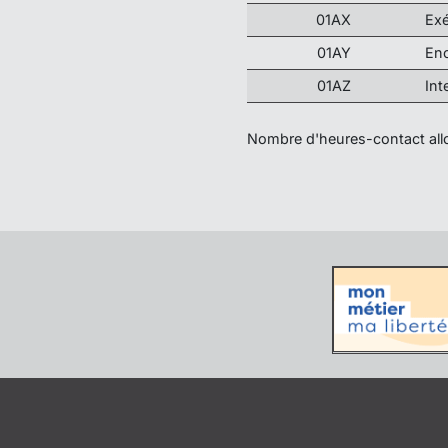
01AX
Exé
01AY
Enc
01AZ
Int
Nombre d'heures-contact allo