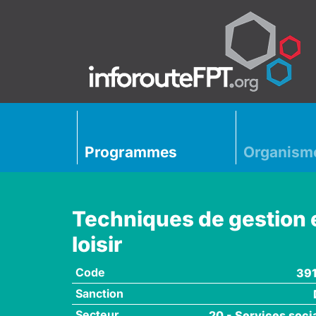
Programmes
Organism
Techniques de gestion e
loisir
Code
39
Sanction
Secteur
20 - Services soci