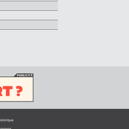
istorique
 propos