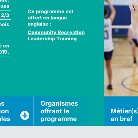
ques
Ce programme est
 2/3
offert en langue
anglaise :
mois
Community Recreation
Leadership Training
é en
019.
ns
Organismes
ion
offrant le
Métier(s
bles
programme
en bref