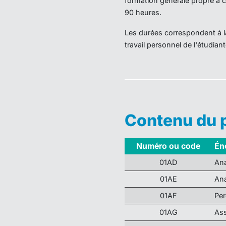
formation générale propre à 
90 heures.
Les durées correspondent à la
travail personnel de l'étudiant
Contenu du
Numéro ou code
Én
01AD
Ana
01AE
Ana
01AF
Per
01AG
Ass