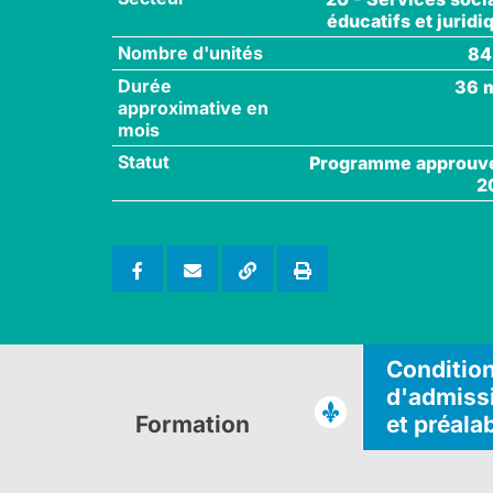
éducatifs et juridi
Nombre d'unités
84
Durée
36 
approximative en
mois
Statut
Programme approuv
2
Conditio
d'admiss
Formation
et préala