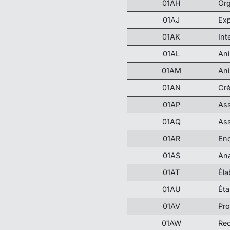
01AH
Org
01AJ
Exp
01AK
Int
01AL
Ani
01AM
Ani
01AN
Cré
01AP
Ass
01AQ
Ass
01AR
Enc
01AS
Ana
01AT
Éla
01AU
Éta
01AV
Pro
01AW
Rec