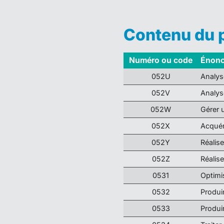
Contenu du
Numéro ou code
Énonc
052U
Analyse
052V
Analys
052W
Gérer 
052X
Acquér
052Y
Réalise
052Z
Réalise
0531
Optimi
0532
Produi
0533
Produi