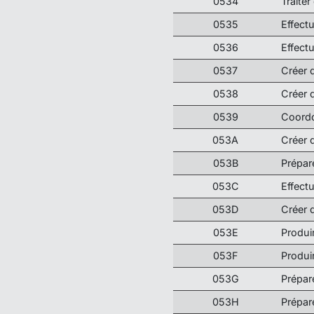
0534
Traite
0535
Effect
0536
Effect
0537
Créer 
0538
Créer 
0539
Coordo
053A
Créer 
053B
Prépar
053C
Effect
053D
Créer 
053E
Produi
053F
Produi
053G
Prépar
053H
Prépar