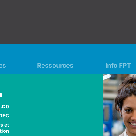
es
Ressources
Info FPT
a
1.D0
DEC
s et
tion