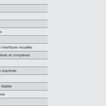
es
interfaces visuelles
alisés et complexes
s imprimés
idélité
ues