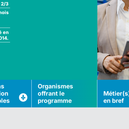
 2/3
mois
é en
014.
ns
Organismes
ion
offrant le
Métier(s
bles
programme
en bref