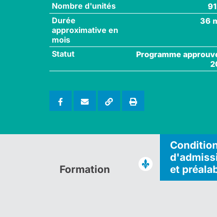
Nombre d'unités
91
Durée
36 
approximative en
mois
Statut
Programme approuv
2
Conditio
d'admiss
Formation
et préala