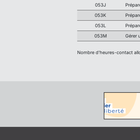
053J
Prépar
053K
Prépar
053L
Prépar
053M
Gérer 
Nombre d'heures-contact allo