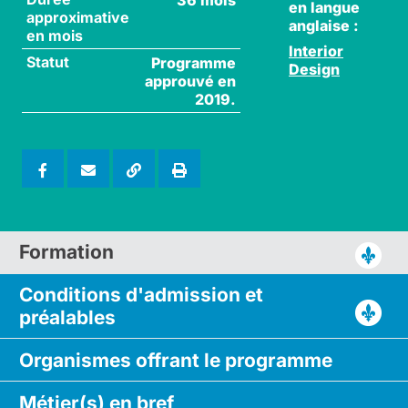
en langue
approximative
anglaise :
en mois
Interior
Statut
Programme
Design
approuvé en
2019.
Formation
Conditions d'admission
et
préalables
Organismes
offrant le
programme
Métier(s)
en bref