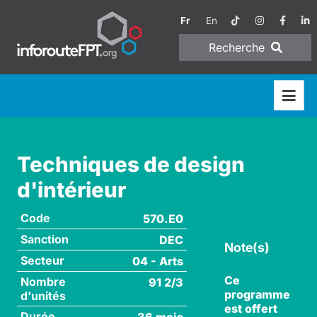
Fr
En
Recherche
Techniques de design
d'intérieur
Code
570.E0
Sanction
DEC
Note(s)
Secteur
04 - Arts
Ce
Nombre
91 2/3
programme
d'unités
est offert
Durée
36 mois