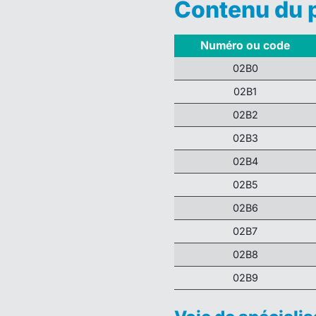
Contenu du
Numéro ou code
02B0
02B1
02B2
02B3
02B4
02B5
02B6
02B7
02B8
02B9