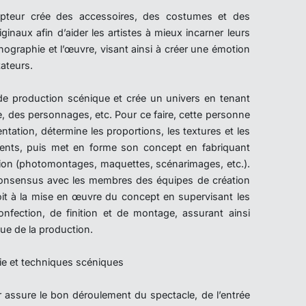
epteur crée des accessoires, des costumes et des
naux afin d’aider les artistes à mieux incarner leurs
ographie et l’œuvre, visant ainsi à créer une émotion
tateurs.
et de production scénique et crée un univers en tenant
, des personnages, etc. Pour ce faire, cette personne
ntation, détermine les proportions, les textures et les
ments, puis met en forme son concept en fabriquant
on (photomontages, maquettes, scénarimages, etc.).
n consensus avec les membres des équipes de création
voit à la mise en œuvre du concept en supervisant les
onfection, de finition et de montage, assurant ainsi
ique de la production.
gie et techniques scéniques
r assure le bon déroulement du spectacle, de l’entrée