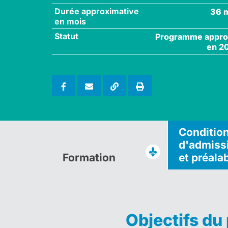
Durée approximative
36 
en mois
Statut
Programme appr
en 2
Conditio
d'admiss
Formation
et préala
Objectifs d