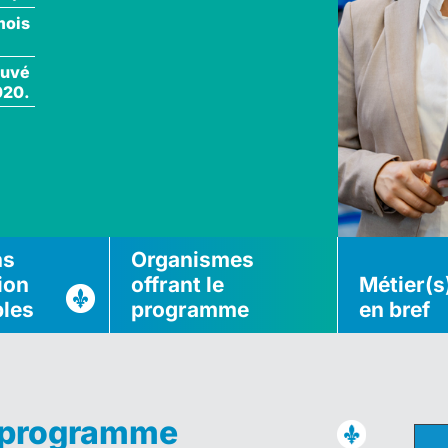
mois
ouvé
020.
ns
Organismes
ion
offrant le
Métier(s
bles
programme
en bref
u programme