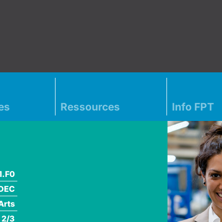
es
Ressources
Info FPT
1.F0
DEC
Arts
 2/3