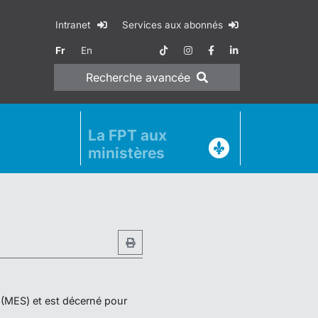
Intranet
Services aux abonnés
Fr
En
Recherche
avancée
La FPT aux
ministères
r (MES) et est décerné pour