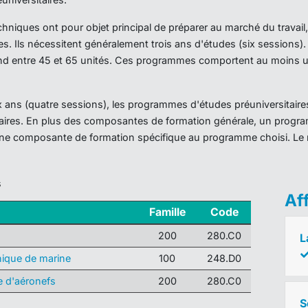
iques ont pour objet principal de préparer au marché du travail,
es. Ils nécessitent généralement trois ans d'études (six sessions
d entre 45 et 65 unités. Ces programmes comportent au moins un
ans (quatre sessions), les programmes d'études préuniversitaires
taires. En plus des composantes de formation générale, un prog
ne composante de formation spécifique au programme choisi. Le 
s
Af
Famille
Code
200
280.C0
L
ique de marine
100
248.D0
 d'aéronefs
200
280.C0
S