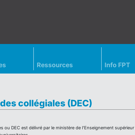
es
Ressources
Info FPT
des collégiales (DEC)
es ou DEC est délivré par le ministère de l'Enseignement supérieu
niversitaires.