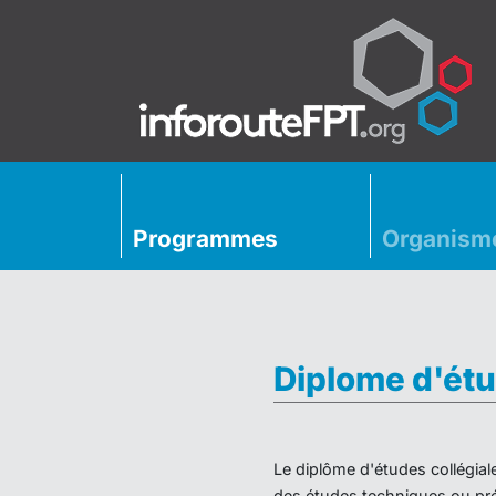
Programmes
Organism
Diplome d'étu
Le diplôme d'études collégial
des études techniques ou préu