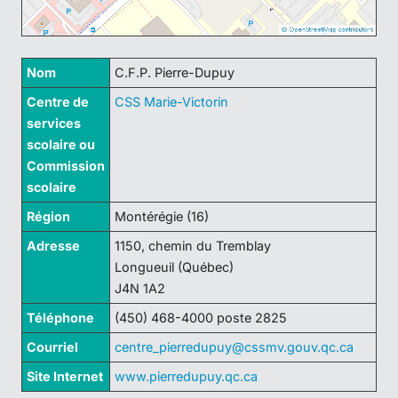
Nom
C.F.P. Pierre-Dupuy
Centre de
CSS Marie-Victorin
services
scolaire ou
Commission
scolaire
Région
Montérégie (16)
Adresse
1150, chemin du Tremblay
Longueuil (Québec)
J4N 1A2
Téléphone
(450) 468-4000 poste 2825
Courriel
centre_pierredupuy@cssmv.gouv.qc.ca
Site Internet
www.pierredupuy.qc.ca