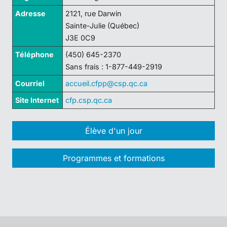
Adresse
2121, rue Darwin
Sainte-Julie (Québec)
J3E 0C9
Téléphone
(450) 645-2370
Sans frais : 1-877-449-2919
Courriel
accueil.cfpp@csp.qc.ca
Site Internet
cfp.csp.qc.ca
Élève d'un jour
Programmes et formations