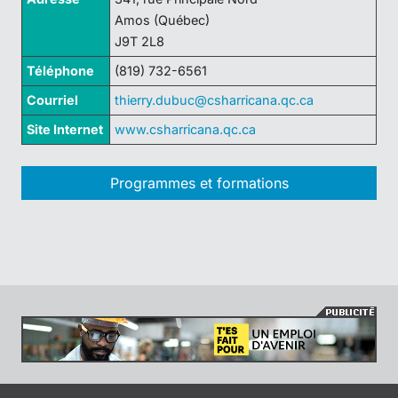
Amos (Québec)
J9T 2L8
Téléphone
(819) 732-6561
Courriel
thierry.dubuc@csharricana.qc.ca
Site Internet
www.csharricana.qc.ca
Programmes et formations