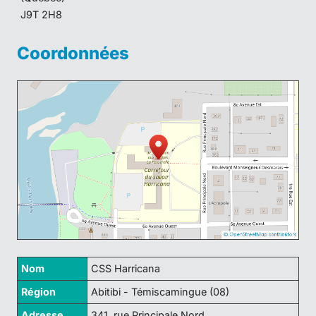
J9T 2H8
Coordonnées
Nom
CSS Harricana
Région
Abitibi - Témiscamingue (08)
Adresse
341, rue Principale Nord