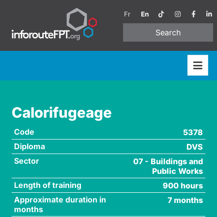
Fr
En
Search
Calorifugeage
Code
5378
Diploma
DVS
Sector
07 - Buildings and
Public Works
Length of training
900 hours
Approximate duration in
7 months
months