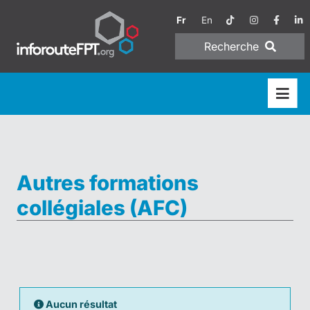
Fr
En
Recherche
Autres formations
collégiales (AFC)
Aucun résultat