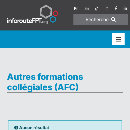
Fr
En
Recherche
Autres formations
collégiales (AFC)
Aucun résultat