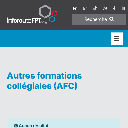
Fr
En
Recherche
Autres formations
collégiales (AFC)
Aucun résultat