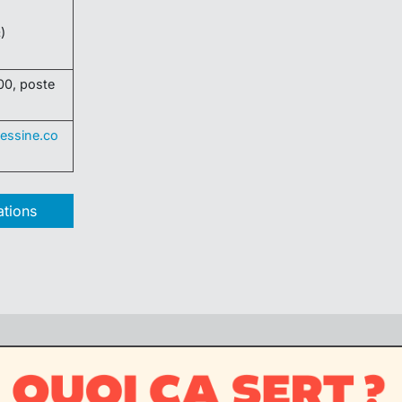
)
00, poste
essine.co
tions