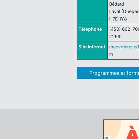
Bédard
Laval (Québec
H7E 1Y8
Téléphone
(450) 662-70
2299
Site Internet
macarrieresed
m
Programmes et forma