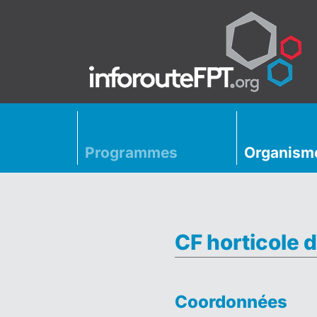
Programmes
Organism
CF horticole d
Coordonnées