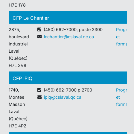
H7E 1Y8
CFP Le Chantier
2875,
(450) 662-7000, poste 2300
Progra
boulevard
lechantier@cslaval.qc.ca
et
Industriel
formatio
Laval
(Québec)
H7L 3V8
CFP IPIQ
1740,
(450) 662-7000 p.2700
Progra
Montée
ipiq@cslaval.qc.ca
et
Masson
formatio
Laval
(Québec)
H7E 4P2