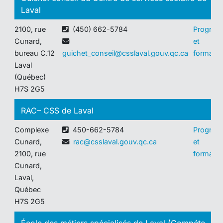
Laval
2100, rue
(450) 662-5784
Progra
Cunard,
et
bureau C.12
guichet_conseil@csslaval.gouv.qc.ca
formatio
Laval
(Québec)
H7S 2G5
RAC– CSS de Laval
Complexe
450-662-5784
Progra
Cunard,
rac@csslaval.gouv.qc.ca
et
2100, rue
formatio
Cunard,
Laval,
Québec
H7S 2G5
École des métiers spécialisés de Laval (Compéte