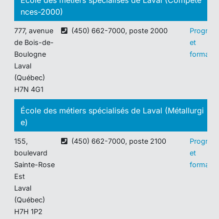
nces-2000)
777, avenue
(450) 662-7000, poste 2000
Progra
de Bois-de-
et
Boulogne
formatio
Laval
(Québec)
H7N 4G1
École des métiers spécialisés de Laval (Métallurgi
e)
155,
(450) 662-7000, poste 2100
Progra
boulevard
et
Sainte-Rose
formatio
Est
Laval
(Québec)
H7H 1P2