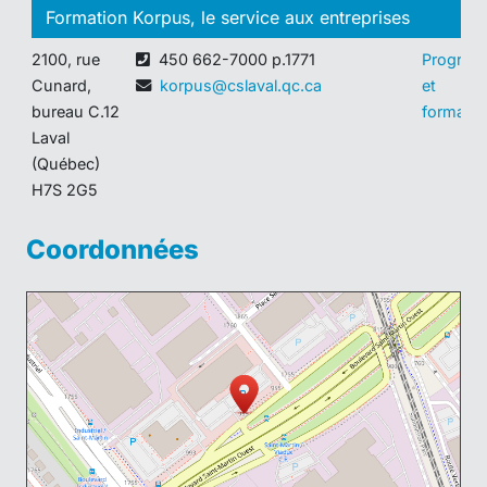
Formation Korpus, le service aux entreprises
2100, rue
450 662-7000 p.1771
Progra
Cunard,
korpus@cslaval.qc.ca
et
bureau C.12
formatio
Laval
(Québec)
H7S 2G5
Coordonnées