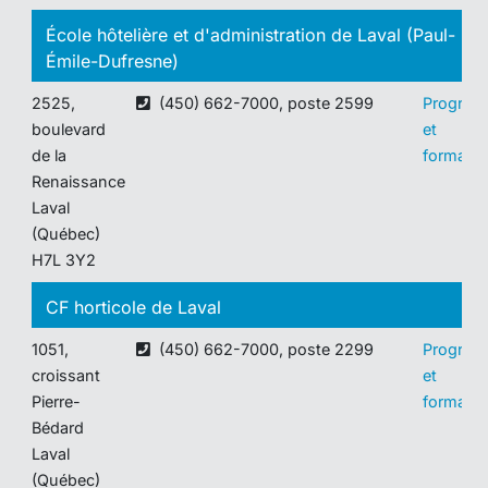
École hôtelière et d'administration de Laval (Paul-
Émile-Dufresne)
2525,
(450) 662-7000, poste 2599
Progra
boulevard
et
de la
formatio
Renaissance
Laval
(Québec)
H7L 3Y2
CF horticole de Laval
1051,
(450) 662-7000, poste 2299
Progra
croissant
et
Pierre-
formatio
Bédard
Laval
(Québec)