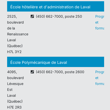
École hôtelière et d'administration de Laval
2525,
(450) 662-7000, poste 250
Progra
boulevard
et
de la
formatio
Renaissance
Laval
(Québec)
H7L 3Y2
École Polymécanique de Laval
4095,
(450) 662-7000, poste 2600
Progra
boulevard
et
Lévesque
formatio
Est
Laval
(Québec)
H7E 2R3