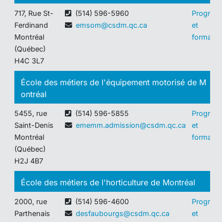
717, Rue St-
(514) 596-5960
Program
Ferdinand
emsom@csdm.qc.ca
et
Montréal
formatio
(Québec)
H4C 3L7
École des métiers de l'équipement motorisé de M
ontréal
5455, rue
(514) 596-5855
Program
Saint-Denis
ememm.admission@csdm.qc.ca
et
Montréal
formatio
(Québec)
H2J 4B7
École des métiers de l'horticulture de Montréal
2000, rue
(514) 596-4600
Program
Parthenais
desfaubourgs@csdm.qc.ca
et