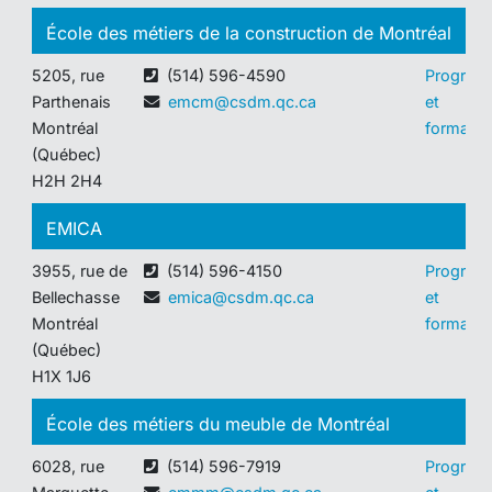
École des métiers de la construction de Montréal
5205, rue
(514) 596-4590
Program
Parthenais
emcm@csdm.qc.ca
et
Montréal
formatio
(Québec)
H2H 2H4
EMICA
3955, rue de
(514) 596-4150
Program
Bellechasse
emica@csdm.qc.ca
et
Montréal
formatio
(Québec)
H1X 1J6
École des métiers du meuble de Montréal
6028, rue
(514) 596-7919
Program