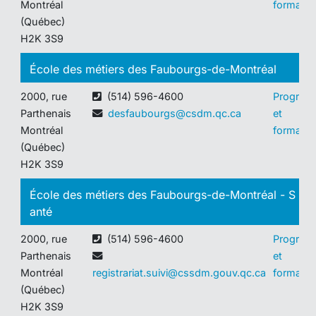
Montréal
formatio
(Québec)
H2K 3S9
École des métiers des Faubourgs-de-Montréal
2000, rue
(514) 596-4600
Program
Parthenais
desfaubourgs@csdm.qc.ca
et
Montréal
formatio
(Québec)
H2K 3S9
École des métiers des Faubourgs-de-Montréal - S
anté
2000, rue
(514) 596-4600
Program
Parthenais
et
Montréal
registrariat.suivi@cssdm.gouv.qc.ca
formatio
(Québec)
H2K 3S9