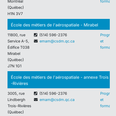
Montréal
formatio
(Québec)
H1N 3V7
École des métiers de l'aérospatiale - Mirabel
11800, rue
(514) 596-2376
Program
Service A-5,
emam@csdm.qc.ca
et
Édifice T038
formatio
Mirabel
(Québec)
J7N 1G1
École des métiers de l'aérospatiale - annexe Trois
-Rivières
3005, rue
(514) 596-2376
Program
Lindbergh
emam@csdm.qc.ca
et
Trois-Rivières
formatio
(Québec)