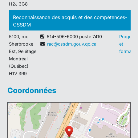
H2J 3G8
Reconnaissance des acquis et des compétences-
CSSDM
5100, rue
514-596-6000 poste 7410
Program
Sherbrooke
rac@cssdm.gouv.qc.ca
et
Est, 9e étage
formatio
Montréal
(Québec)
H1V 3R9
Coordonnées