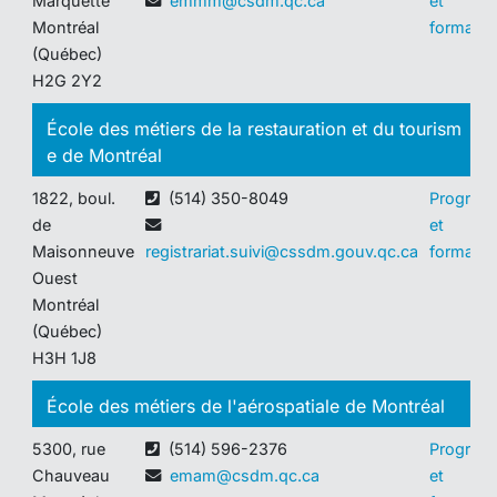
Marquette
emmm@csdm.qc.ca
et
Montréal
formatio
(Québec)
H2G 2Y2
École des métiers de la restauration et du tourism
e de Montréal
1822, boul.
(514) 350-8049
Program
de
et
Maisonneuve
registrariat.suivi@cssdm.gouv.qc.ca
formatio
Ouest
Montréal
(Québec)
H3H 1J8
École des métiers de l'aérospatiale de Montréal
5300, rue
(514) 596-2376
Program
Chauveau
emam@csdm.qc.ca
et