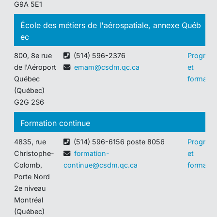
G9A 5E1
École des métiers de l'aérospatiale, annexe Québ
ec
800, 8e rue
(514) 596-2376
Program
de l'Aéroport
emam@csdm.qc.ca
et
Québec
formatio
(Québec)
G2G 2S6
Formation continue
4835, rue
(514) 596-6156 poste 8056
Program
Christophe-
formation-
et
Colomb,
continue@csdm.qc.ca
formatio
Porte Nord
2e niveau
Montréal
(Québec)