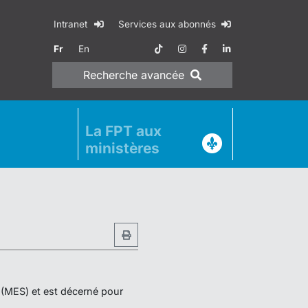
Intranet
Services aux abonnés
Fr
En
Recherche
avancée
La FPT aux
ministères
r (MES) et est décerné pour