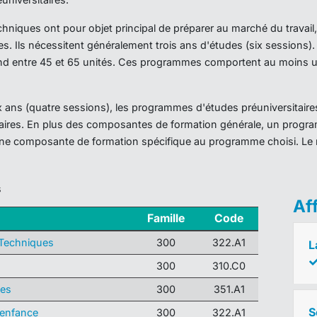
iques ont pour objet principal de préparer au marché du travail,
es. Ils nécessitent généralement trois ans d'études (six sessions
d entre 45 et 65 unités. Ces programmes comportent au moins un
ans (quatre sessions), les programmes d'études préuniversitaires
taires. En plus des composantes de formation générale, un prog
ne composante de formation spécifique au programme choisi. Le 
s
Af
Famille
Code
 Techniques
300
322.A1
L
300
310.C0
ues
300
351.A1
S
'enfance
300
322.A1