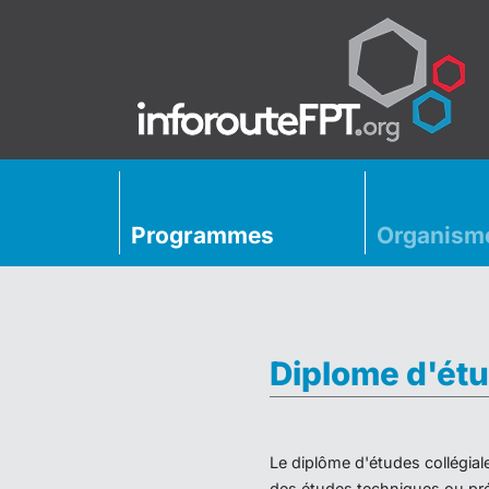
Programmes
Organism
Diplome d'étu
Le diplôme d'études collégial
des études techniques ou préu