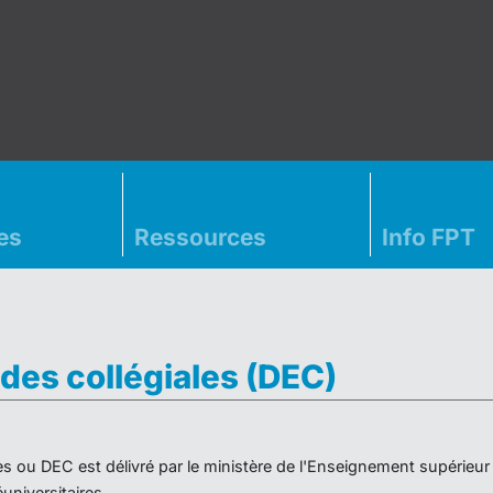
es
Ressources
Info FPT
des collégiales (DEC)
es ou DEC est délivré par le ministère de l'Enseignement supérieu
niversitaires.