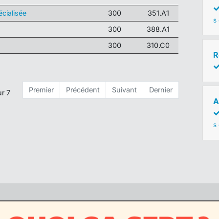
cialisée
300
351.A1
s 
300
388.A1
300
310.C0
R
Premier
Précédent
Suivant
Dernier
ur 7
A
s