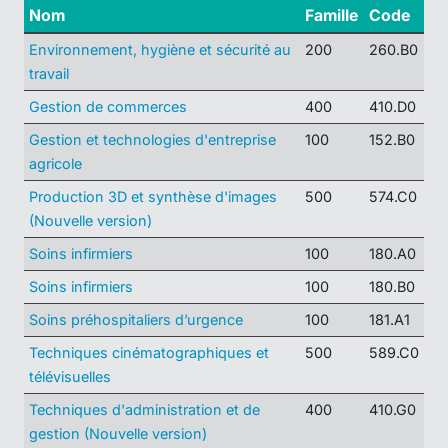
Nom
Famille
Code
Environnement, hygiène et sécurité au
200
260.B0
travail
Gestion de commerces
400
410.D0
Gestion et technologies d'entreprise
100
152.B0
agricole
Production 3D et synthèse d'images
500
574.C0
(Nouvelle version)
Soins infirmiers
100
180.A0
Soins infirmiers
100
180.B0
Soins préhospitaliers d’urgence
100
181.A1
Techniques cinématographiques et
500
589.C0
télévisuelles
Techniques d'administration et de
400
410.G0
gestion (Nouvelle version)